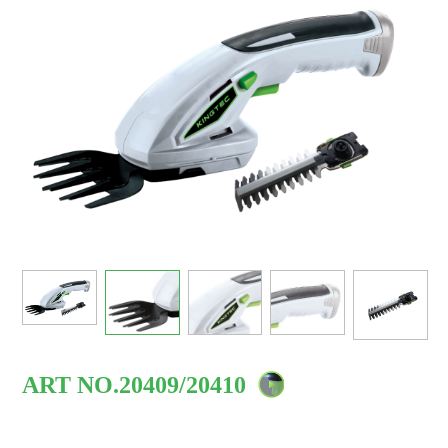
们
ART NO.20409/20410