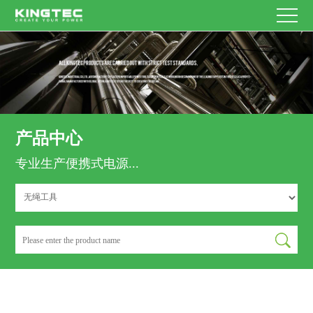
首
企
姓
业
其
名
E-
页
产
他
mail
主
联
题
内
品
服
系
容
产品中心
人
中
务
新
专业生产便携式电源...
心
支
闻
关
马
持
资
于
联
上
提
讯
我
系
EN/CN
交
们
我